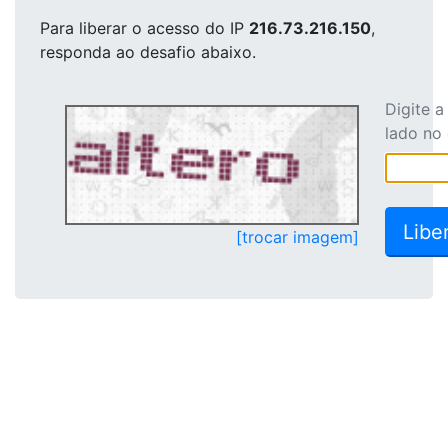
Para liberar o acesso
do IP
216.73.216.150
,
responda ao desafio abaixo.
Digite 
lado no
[trocar imagem]