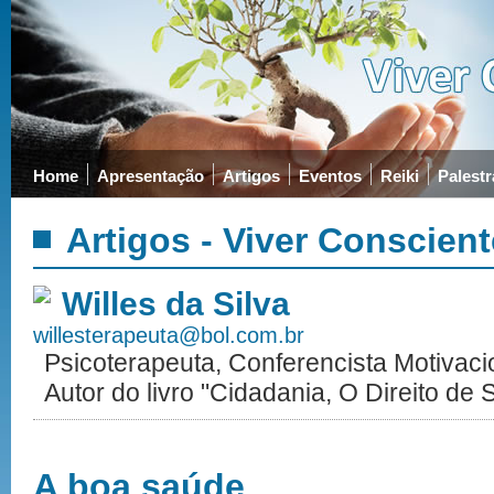
Home
Apresentação
Artigos
Eventos
Reiki
Palestr
Artigos - Viver Conscient
Willes da Silva
willesterapeuta@bol.com.br
Psicoterapeuta, Conferencista Motivacion
Autor do livro "Cidadania, O Direito de S
A boa saúde