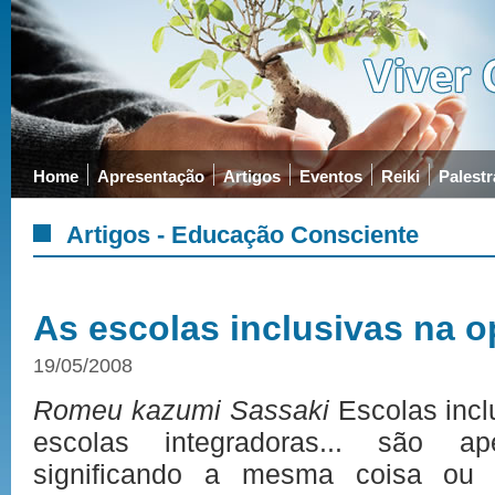
Home
Apresentação
Artigos
Eventos
Reiki
Palestr
Artigos - Educação Consciente
As escolas inclusivas na o
19/05/2008
Romeu kazumi Sassaki
Escolas incl
escolas integradoras... são a
significando a mesma coisa ou 